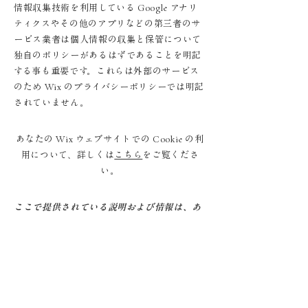
情報収集技術を利用している Google アナリ
ティクスやその他のアプリなどの第三者のサ
ービス業者は個人情報の収集と保管について
独自のポリシーがあるはずであることを明記
する事も重要です。これらは外部のサービス
のため Wix のプライバシーポリシーでは明記
されていません。
あなたの Wix ウェブサイトでの Cookie の利
用について、詳しくは
こちら
をご覧くださ
い。
ここで提供されている説明および情報は、あ
くまでも一般的な説明、情報およびサンプル
となります。また、法的助言、または実際の対
策に関する勧告ではありません。Cookie（ク
ッキー）ポリシーの作成についてより理解
し、サポートを受けるためには、専門家の法
的助言を求めることをお勧めします。