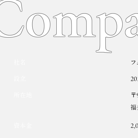
Compa
​社名
フ
設立
2
所在地
〒9
福
資本金
2,