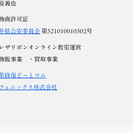
原義也
物商許可証
井県公安委員会
第521010010502号
レザリボンオンライン教室運営
・物販事業 ・買取事業
革修復どっとコム
フェニックス株式会社