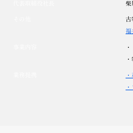
代表取締役社長
柴
その他
古
福
事業内容
・
​
業務提携
・
・